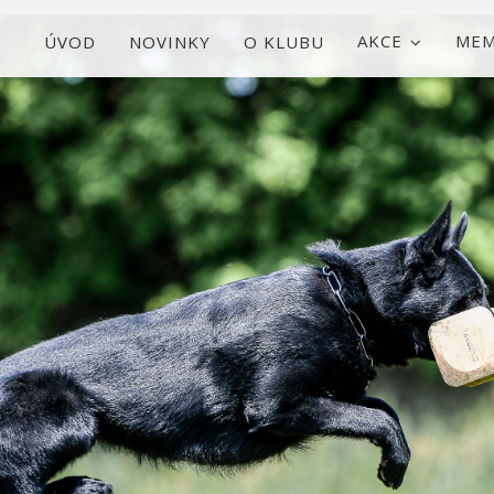
AKCE
MEM
ÚVOD
NOVINKY
O KLUBU