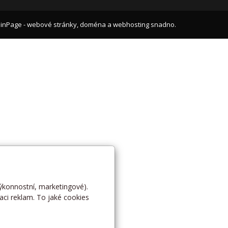
inPage
-
webové stránky
,
doména
a
webhosting
snadno.
výkonnostní, marketingové).
aci reklam. To jaké cookies