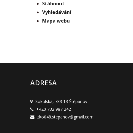
Stáhnout
Vyhledávání
Mapa webu
ADRESA
Sokolská,
783 13 Štěpánov
+420
732 987 242
zko048.stepanov@gmail.com