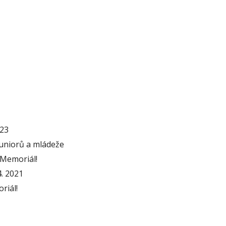
23
juniorů a mládeže
 Memoriál!
. 2021
riál!